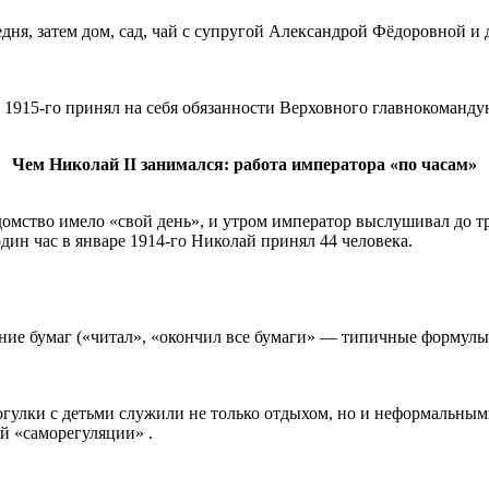
дня, затем дом, сад, чай с супругой Александрой Фёдоровной и 
та 1915-го принял на себя обязанности Верховного главнокоманд
Чем Николай II занимался: работа императора «по часам»
омство имело «свой день», и утром император выслушивал до тр
ин час в январе 1914-го Николай принял 44 человека.
ие бумаг («читал», «окончил все бумаги» — типичные формулы 
огулки с детьми служили не только отдыхом, но и неформальны
й «саморегуляции» .