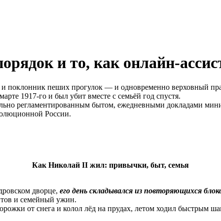
порядок и то, как онлайн-ассис
и поклонник пеших прогулок — и одновременно верховный прав
марте 1917-го и был убит вместе с семьёй год спустя.
ательно регламентированным бытом, ежедневными докладами ми
волюционной России.
Как Николай II жил: привычки, быт, семья
дровском дворце,
его день складывался из повторяющихся блок
ентов и семейный ужин.
орожки от снега и колол лёд на прудах, летом ходил быстрым шаг