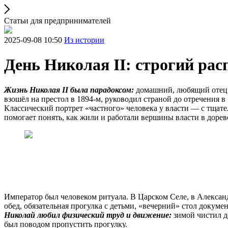
Статьи для предпринимателей
2025-09-08 10:50
Из истории
День Николая II: строгий рас
Жизнь Николая II была парадоксом:
домашний, любящий отец 
взошёл на престол в 1894-м, руководил страной до отречения в 
Классический портрет «частного» человека у власти — с тщ
помогает понять, как жили и работали вершины власти в доре
Император был человеком ритуала. В Царском Селе, в Алексан
обед, обязательная прогулка с детьми, «вечерний» стол докум
Николай любил физический труд и движение:
зимой чистил д
был поводом пропустить прогулку.