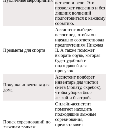
Публичные мероприятия
встречи и речи. Это
позволяет уверенно и без
лишних волнений
подготовиться к каждому
событию.
Ассистент выберет
велосипед, чтобы он
идеально соответствовал
предпочтениям Николая
Предметы для спорта
II. А также поможет
выбрать обувь, которая
будет удобной и
подходящей для
прогулок.
Ассистент подберет
инвентарь для чистки
Покупка инвентаря для
снега (лопату, скребок),
дома
чтобы уборка была
легкой и быстрой.
Онлайн-ассистент
помогает находить
подходящие лыжные
соревнования,
Поиск соревнований по
предоставляет
лыжным гонкам