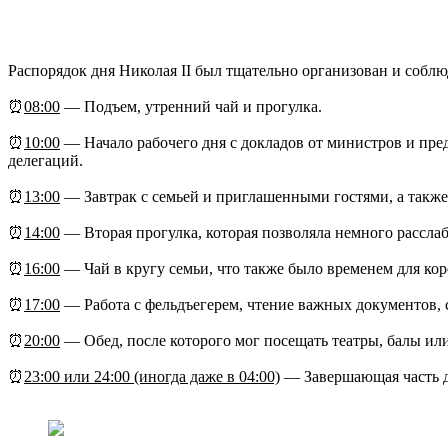
Распорядок дня Николая II был тщательно организован и соблю
⏰
08:00
— Подъем, утренний чай и прогулка.
⏰
10:00
— Начало рабочего дня с докладов от министров и пре
делегаций.
⏰
13:00
— Завтрак с семьей и приглашенными гостями, а также
⏰
14:00
— Вторая прогулка, которая позволяла немного расслаб
⏰
16:00
— Чай в кругу семьи, что также было временем для кор
⏰
17:00
— Работа с фельдъегерем, чтение важных документов, 
⏰
20:00
— Обед, после которого мог посещать театры, балы или
⏰
23:00 или 24:00 (иногда даже в 04:00)
— Завершающая часть дн